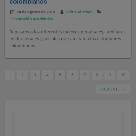
colombianos
24 de agosto de 2016
Edith Sánchez
Orientación académica
Repasamos los diferentes factores personales, familiares,
institucionales y sociales que afectan a los estudiantes
colombianos.
1
2
3
4
5
6
7
8
9
10
NAVEGACIÓN DE ENTRADAS
SIGUIENTE