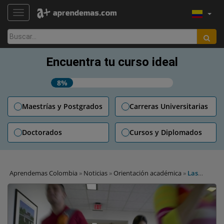
TOGGLE NAVIGATION
Buscar:
Encuentra tu curso ideal
8%
Maestrías y Postgrados
Carreras Universitarias
Doctorados
Cursos y Diplomados
Aprendemas Colombia
»
Noticias
»
Orientación académica
»
Las
principales fallas de los estudiantes colombianos