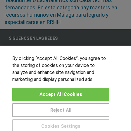
headhunter o cazatalentos son cada vez más
demandados. En esta categoría hay masters en
recursos humanos en Málaga para lograrlo y
especializarse en RRHH
SÍGUENOS EN LAS REDES
By clicking “Accept All Cookies”, you agree to
OTROS GRUPOS DE INTERES
the storing of cookies on your device to
analyze and enhance site navigation and
Muro de los idiomas
marketing and display personalized ads
Hablemos de empleo
Accept All Cookies
Locos por las becas
CENTROS DE FORMACIÓN
Reject All
Publicar cursos
Cookies Settings