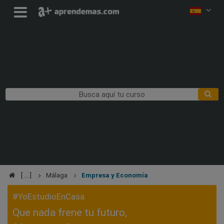
Málaga
Empresa y Economía
#YoEstudioEnCasa
Que nada frene tu futuro,