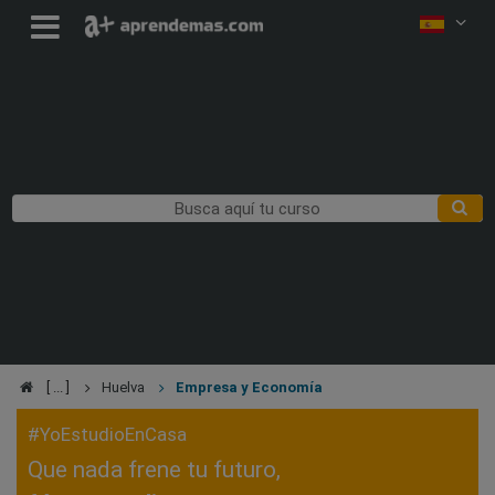
Huelva
Empresa y Economía
#YoEstudioEnCasa
Que nada frene tu futuro,