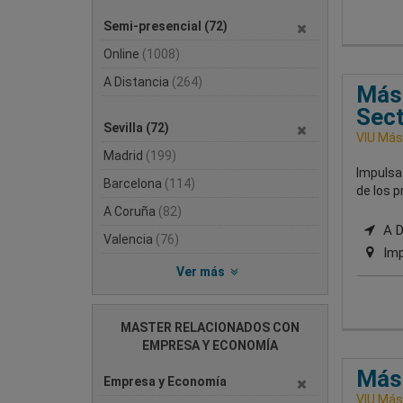
Semi-presencial
(72)
Online
(1008)
A Distancia
(264)
Mást
Sect
Sevilla
(72)
VIU Mást
Madrid
(199)
Impulsa
Barcelona
(114)
de los 
A Coruña
(82)
A Di
Valencia
(76)
Imp
Ver más
MASTER RELACIONADOS CON
EMPRESA Y ECONOMÍA
Mást
Empresa y Economía
VIU Mást