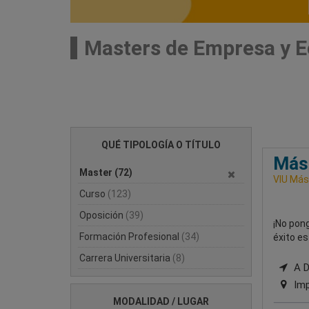
Masters de Empresa y E
QUÉ TIPOLOGÍA O TÍTULO
Mást
Master
(72)
VIU Mást
Curso
(123)
Oposición
(39)
¡No pon
Formación Profesional
(34)
éxito es
Carrera Universitaria
(8)
A Di
Imp
MODALIDAD / LUGAR