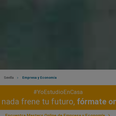
Sevilla
Empresa y Economía
#YoEstudioEnCasa
nada frene tu futuro,
fórmate on
Encuentra Masters Online de Empresa y Economía