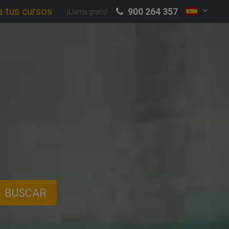
a tus cursos
900 264 357
¡Llama gratis!
BUSCAR