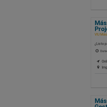
Mást
Pro
VIU Mást
¿Listo p
Durac
Onli
Imp
Mást
Gest