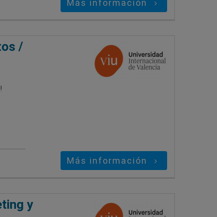
Más información
os /
!
Más información
ting y