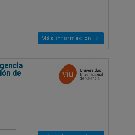
Más información
igencia
ión de
n