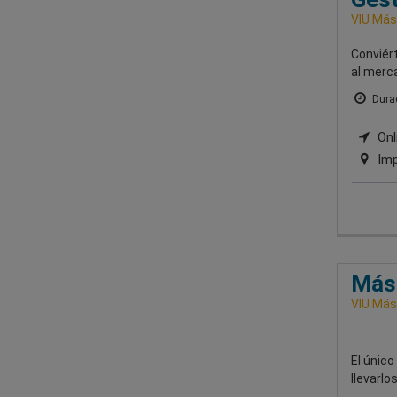
VIU Mást
Conviért
al merc
Durac
Onli
Imp
Mást
VIU Mást
El único
llevarlo