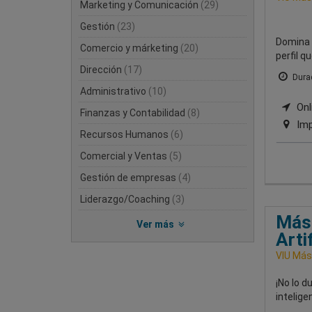
Marketing y Comunicación
(29)
Gestión
(23)
Domina e
Comercio y márketing
(20)
perfil q
Dirección
(17)
Durac
Administrativo
(10)
Onli
Finanzas y Contabilidad
(8)
Imp
Recursos Humanos
(6)
Comercial y Ventas
(5)
Gestión de empresas
(4)
Liderazgo/Coaching
(3)
Mást
Ver más
Arti
VIU Mást
¡No lo d
intelige