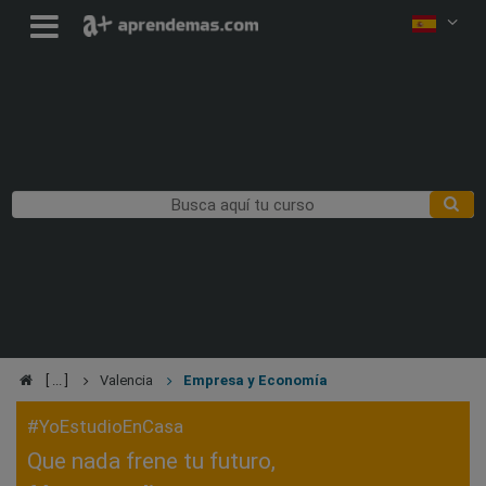
Valencia
Empresa y Economía
#YoEstudioEnCasa
Que nada frene tu futuro,