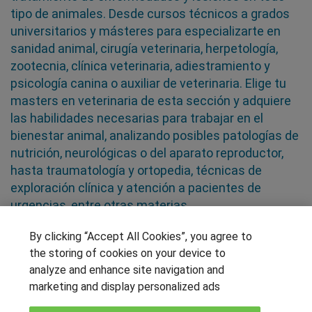
tipo de animales. Desde cursos técnicos a grados
universitarios y másteres para especializarte en
sanidad animal, cirugía veterinaria, herpetología,
zootecnia, clínica veterinaria, adiestramiento y
psicología canina o auxiliar de veterinaria. Elige tu
masters en veterinaria de esta sección y adquiere
las habilidades necesarias para trabajar en el
bienestar animal, analizando posibles patologías de
nutrición, neurológicas o del aparato reproductor,
hasta traumatología y ortopedia, técnicas de
exploración clínica y atención a pacientes de
urgencias, entre otras materias
By clicking “Accept All Cookies”, you agree to
SÍGUENOS EN LAS REDES
the storing of cookies on your device to
analyze and enhance site navigation and
marketing and display personalized ads
OTROS GRUPOS DE INTERES