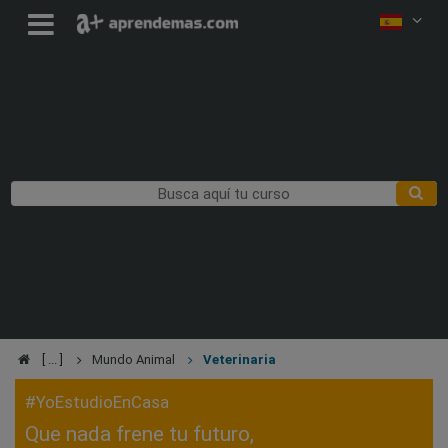
Mundo Animal
Veterinaria
#YoEstudioEnCasa
Que nada frene tu futuro,