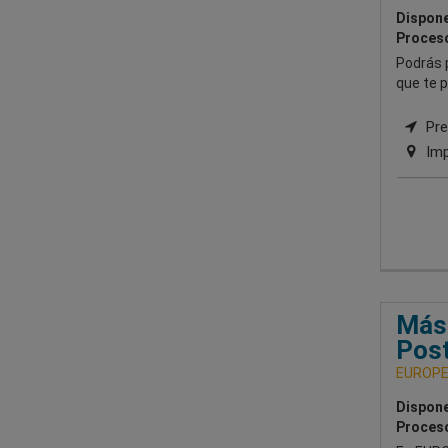
Dispone
Proceso
Podrás p
que te p
Pre
Imp
Mást
Pos
EUROPE
Dispone
Proceso