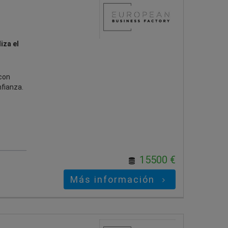
iza el
con
fianza.
15500 €
Más información