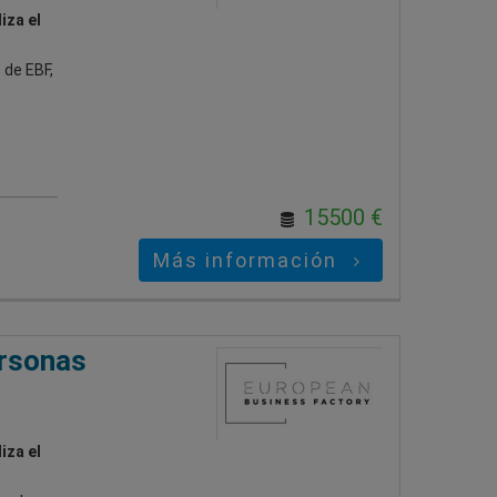
iza el
 de EBF,
15500 €
Más información
ersonas
iza el