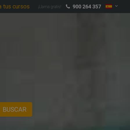
a tus cursos
900 264 357
¡Llama gratis!
BUSCAR