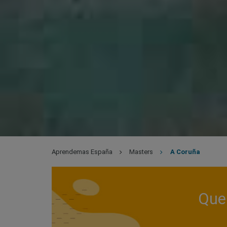
Aprendemas España
Masters
A Coruña
Que 