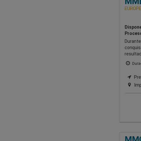
MMD
EUROPE
Dispone
Proceso
Durante
conquis
resulta
Durac
Pre
Imp
MMC