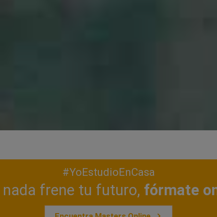
#YoEstudioEnCasa
nada frene tu futuro,
fórmate on
Encuentra Masters Online