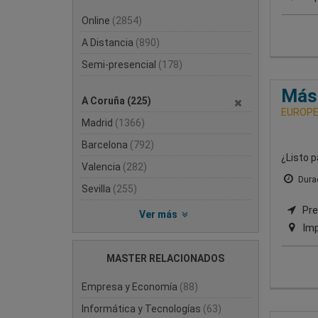
Online
(2854)
A Distancia
(890)
Semi-presencial
(178)
Mást
A Coruña
(225)
EUROPE
Madrid
(1366)
Barcelona
(792)
¿Listo p
Valencia
(282)
Durac
Sevilla
(255)
Pre
Ver más
Imp
MASTER RELACIONADOS
Empresa y Economía
(88)
Informática y Tecnologías
(63)