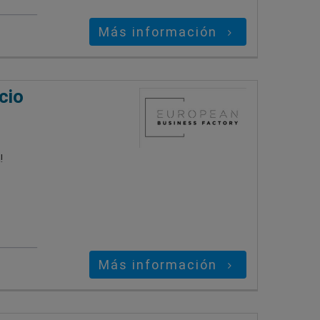
Más información
cio
!
Más información