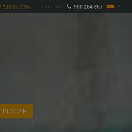
a tus cursos
900 264 357
¡Llama gratis!
BUSCAR