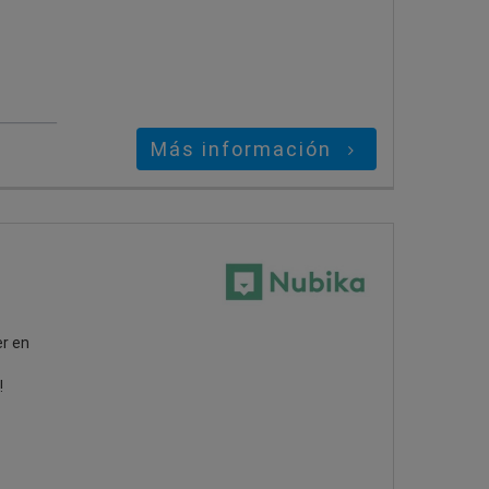
Más información
er en
!