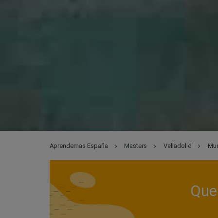
Aprendemas España
Masters
Valladolid
Mun
Que 