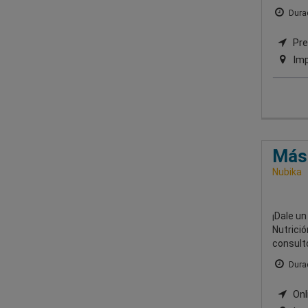
Durac
Pres
Imp
Mást
Nubika
¡Dale un
Nutrició
consulto
Durac
Onli