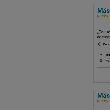
Mást
Nubika
¿Te int
de espec
Durac
Onli
Imp
Mást
Nubika