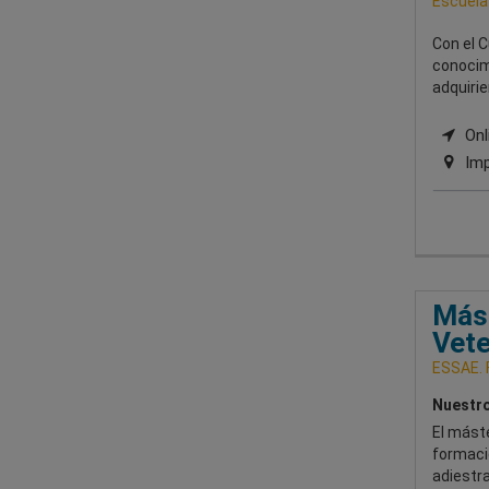
Escuela
Con el C
conocimi
adquirie
Onli
Imp
Mást
Vete
ESSAE. 
Nuestro
El máste
formació
adiestra