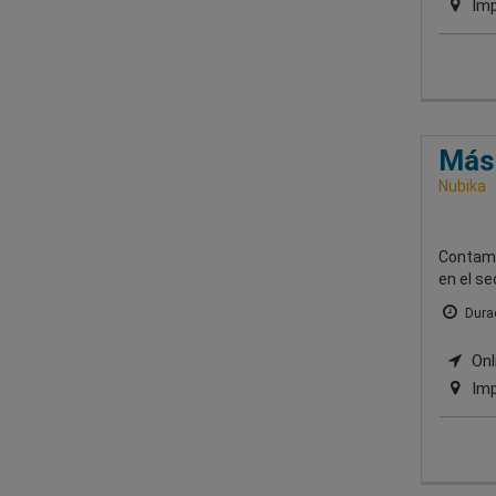
Imp
Mást
Nubika
Contamo
en el se
Durac
Onli
Imp