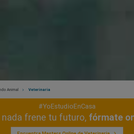
do Animal
Veterinaria
#YoEstudioEnCasa
nada frene tu futuro,
fórmate on
Encuentra Masters Online de Veterinaria