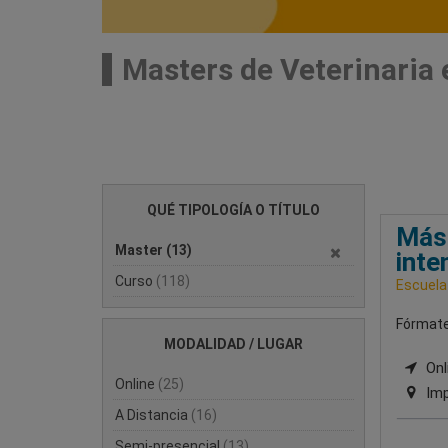
Masters de Veterinaria 
QUÉ TIPOLOGÍA O TÍTULO
Mást
Master
(13)
inte
Curso
(118)
Escuela
Fórmate 
MODALIDAD / LUGAR
Onli
Online
(25)
Imp
A Distancia
(16)
Semi-presencial
(13)