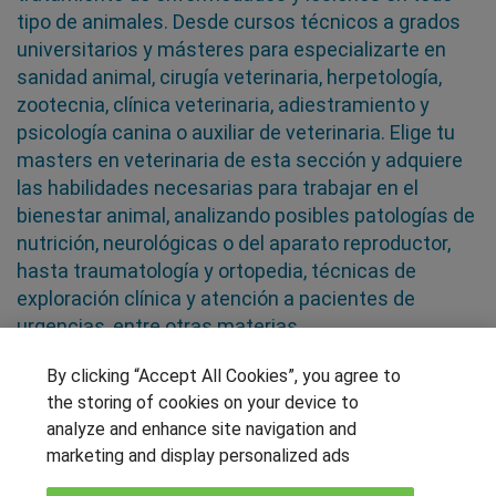
tipo de animales. Desde cursos técnicos a grados
universitarios y másteres para especializarte en
sanidad animal, cirugía veterinaria, herpetología,
zootecnia, clínica veterinaria, adiestramiento y
psicología canina o auxiliar de veterinaria. Elige tu
masters en veterinaria de esta sección y adquiere
las habilidades necesarias para trabajar en el
bienestar animal, analizando posibles patologías de
nutrición, neurológicas o del aparato reproductor,
hasta traumatología y ortopedia, técnicas de
exploración clínica y atención a pacientes de
urgencias, entre otras materias
By clicking “Accept All Cookies”, you agree to
SÍGUENOS EN LAS REDES
the storing of cookies on your device to
analyze and enhance site navigation and
marketing and display personalized ads
OTROS GRUPOS DE INTERES