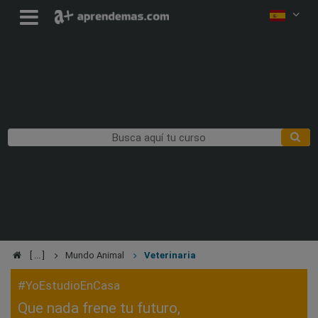
Mundo Animal
Veterinaria
#YoEstudioEnCasa
Que nada frene tu futuro,