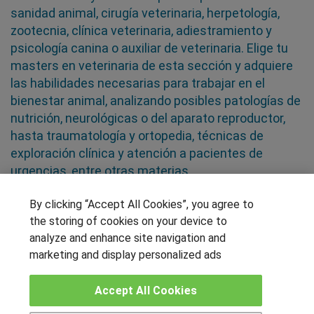
sanidad animal, cirugía veterinaria, herpetología,
zootecnia, clínica veterinaria, adiestramiento y
psicología canina o auxiliar de veterinaria. Elige tu
masters en veterinaria de esta sección y adquiere
las habilidades necesarias para trabajar en el
bienestar animal, analizando posibles patologías de
nutrición, neurológicas o del aparato reproductor,
hasta traumatología y ortopedia, técnicas de
exploración clínica y atención a pacientes de
urgencias, entre otras materias
By clicking “Accept All Cookies”, you agree to
SÍGUENOS EN LAS REDES
the storing of cookies on your device to
analyze and enhance site navigation and
marketing and display personalized ads
OTROS GRUPOS DE INTERES
Accept All Cookies
Muro de los idiomas