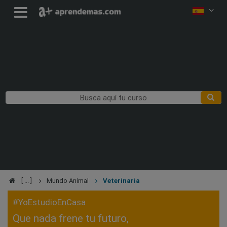
Mundo Animal
Veterinaria
#YoEstudioEnCasa
Que nada frene tu futuro,