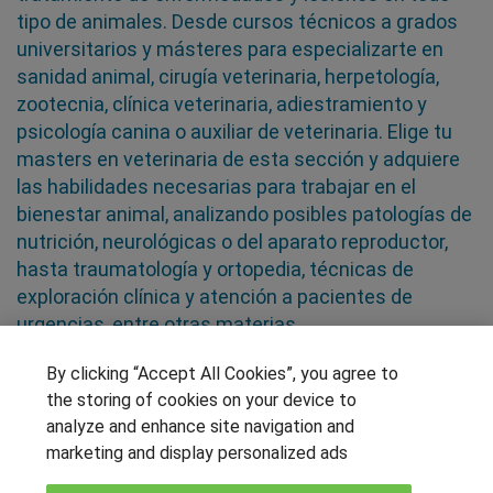
tipo de animales. Desde cursos técnicos a grados
universitarios y másteres para especializarte en
sanidad animal, cirugía veterinaria, herpetología,
zootecnia, clínica veterinaria, adiestramiento y
psicología canina o auxiliar de veterinaria. Elige tu
masters en veterinaria de esta sección y adquiere
las habilidades necesarias para trabajar en el
bienestar animal, analizando posibles patologías de
nutrición, neurológicas o del aparato reproductor,
hasta traumatología y ortopedia, técnicas de
exploración clínica y atención a pacientes de
urgencias, entre otras materias
By clicking “Accept All Cookies”, you agree to
SÍGUENOS EN LAS REDES
the storing of cookies on your device to
analyze and enhance site navigation and
marketing and display personalized ads
OTROS GRUPOS DE INTERES