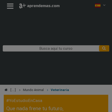
Mundo Animal
Veterinaria
#YoEstudioEnCasa
Que nada frene tu futuro,