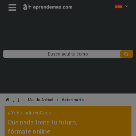
Mundo Animal
Veterinaria
#YoEstudioEnCasa
Que nada frene tu futuro,
fórmate online