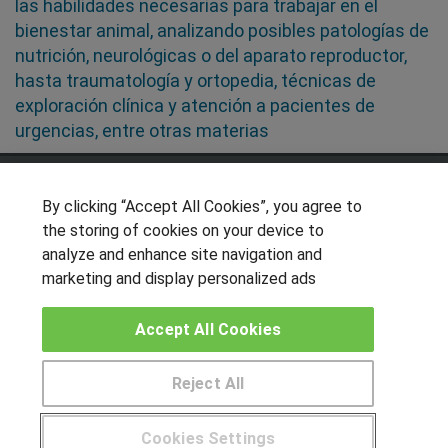
las habilidades necesarias para trabajar en el
bienestar animal, analizando posibles patologías de
nutrición, neurológicas o del aparato reproductor,
hasta traumatología y ortopedia, técnicas de
exploración clínica y atención a pacientes de
urgencias, entre otras materias
SÍGUENOS EN LAS REDES
By clicking “Accept All Cookies”, you agree to
the storing of cookies on your device to
analyze and enhance site navigation and
OTROS GRUPOS DE INTERES
marketing and display personalized ads
Muro de los idiomas
Accept All Cookies
Hablemos de empleo
Locos por las becas
Reject All
CENTROS DE FORMACIÓN
Cookies Settings