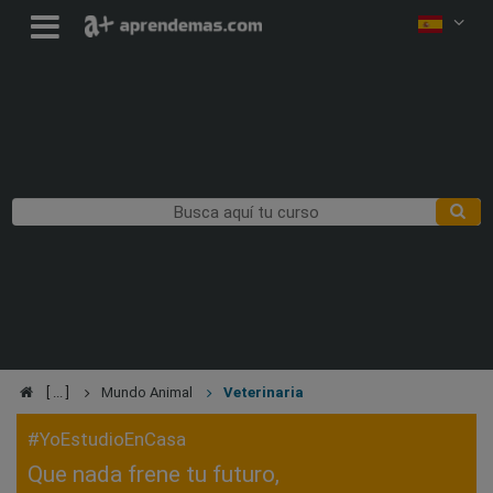
Mundo Animal
Veterinaria
#YoEstudioEnCasa
Que nada frene tu futuro,