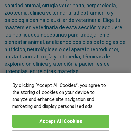
sanidad animal, cirugía veterinaria, herpetología,
zootecnia, clínica veterinaria, adiestramiento y
psicología canina o auxiliar de veterinaria. Elige tu
masters en veterinaria de esta sección y adquiere
las habilidades necesarias para trabajar en el
bienestar animal, analizando posibles patologías de
nutrición, neurológicas o del aparato reproductor,
hasta traumatología y ortopedia, técnicas de
exploración clínica y atención a pacientes de
urgencias, entre otras materias
By clicking “Accept All Cookies”, you agree to
SÍGUENOS EN LAS REDES
the storing of cookies on your device to
analyze and enhance site navigation and
marketing and display personalized ads
OTROS GRUPOS DE INTERES
Accept All Cookies
Muro de los idiomas