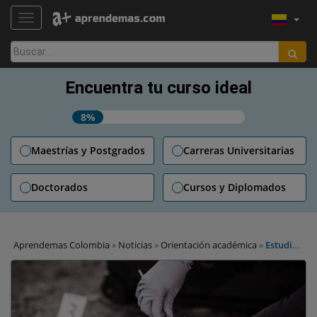
TOGGLE NAVIGATION
Buscar:
Encuentra tu curso ideal
8%
Maestrías y Postgrados
Carreras Universitarias
Doctorados
Cursos y Diplomados
Aprendemas Colombia
»
Noticias
»
Orientación académica
»
Estudiar
Criminalística: todo lo que debes saber sobre la carrera