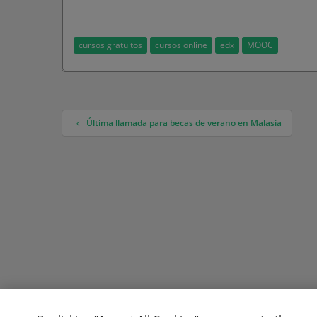
cursos gratuitos
cursos online
edx
MOOC
Última llamada para becas de verano en Malasia
Navegación de entradas