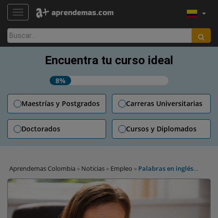
TOGGLE NAVIGATION
Buscar:
Encuentra tu curso ideal
8%
Maestrías y Postgrados
Carreras Universitarias
Doctorados
Cursos y Diplomados
Aprendemas Colombia
»
Noticias
»
Empleo
»
Palabras en inglés
esenciales para el trabajo: pierde el miedo