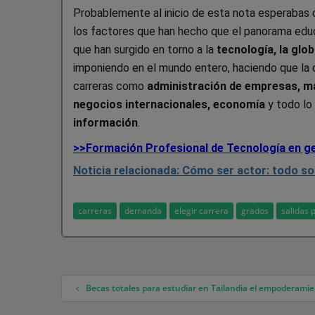
Probablemente al inicio de esta nota esperabas 
los factores que han hecho que el panorama edu
que han surgido en torno a la
tecnología, la glo
imponiendo en el mundo entero, haciendo que la
carreras como
administración de empresas, mar
negocios internacionales, economía
y todo lo
información
.
>>Formación Profesional de Tecnología en ge
Noticia relacionada: Cómo ser actor: todo so
carreras
demanda
elegir carrera
grados
salidas 
Becas totales para estudiar en Tailandia el empoderami
Navegación de entradas