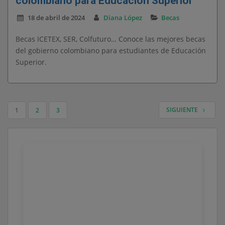
colombiano para Educación Superior
18 de abril de 2024
Diana López
Becas
Becas ICETEX, SER, Colfuturo… Conoce las mejores becas
del gobierno colombiano para estudiantes de Educación
Superior.
SIGUIENTE
1
2
3
NAVEGACIÓN DE ENTRADAS