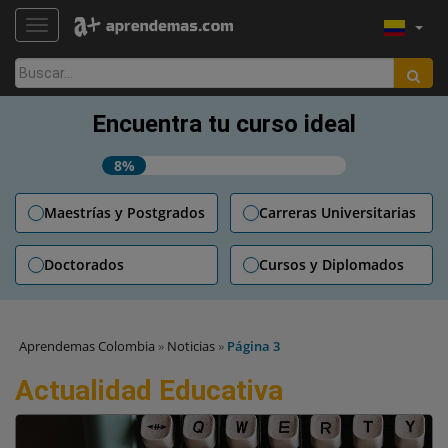
TOGGLE NAVIGATION
Buscar:
Encuentra tu curso ideal
8%
Maestrías y Postgrados
Carreras Universitarias
Doctorados
Cursos y Diplomados
Aprendemas Colombia
»
Noticias
»
Página 3
Actualidad Educativa