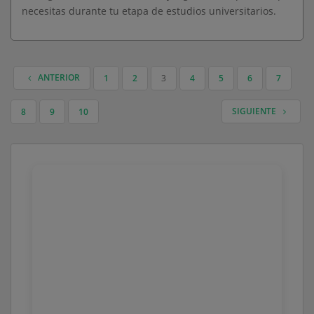
necesitas durante tu etapa de estudios universitarios.
ANTERIOR
1
2
3
4
5
6
7
NAVEGACIÓN DE ENTRADAS
SIGUIENTE
8
9
10