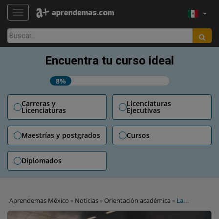
TOGGLE NAVIGATION
Buscar:
Encuentra tu curso ideal
8%
Carreras y
Licenciaturas
Licenciaturas
Ejecutivas
Maestrías y postgrados
Cursos
Diplomados
Aprendemas México
»
Noticias
»
Orientación académica
»
La
importancia de estudiar la preparatoria