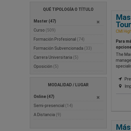
QUÉ TIPOLOGÍA O TÍTULO
Mast
Master
(47)
Tour
Curso
(509)
CMI Hig
Formación Profesional
(74)
Para má
opcione
Formación Subvencionada
(33)
The Mas
Carrera Universitaria
(5)
manager
speciali
Oposición
(5)
Pres
MODALIDAD / LUGAR
Imp
Online
(47)
Semi-presencial
(14)
A Distancia
(9)
Mást