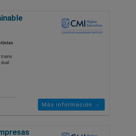
ainable
stintas
trains
 dual
Más información
Empresas