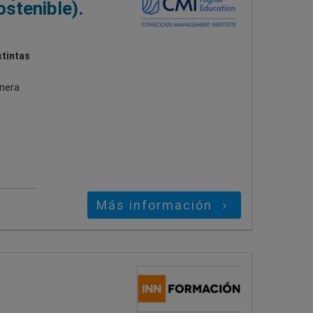
stenible).
stintas
anera
Más información