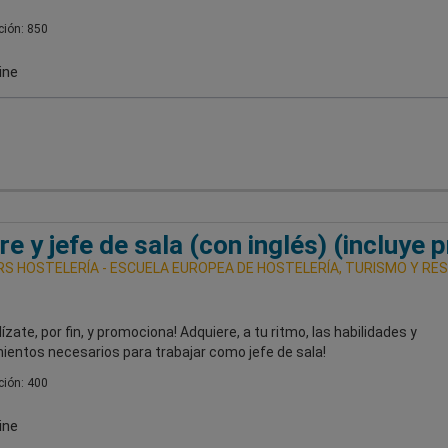
ión: 850
ine
re y jefe de sala (con inglés) (incluye 
S HOSTELERÍA - ESCUELA EUROPEA DE HOSTELERÍA, TURISMO Y RE
ízate, por fin, y promociona! Adquiere, a tu ritmo, las habilidades y
ientos necesarios para trabajar como jefe de sala!
ión: 400
ine