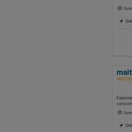
Durac
Onl
mait
MASTER
Especial
conocim
Durac
Onl