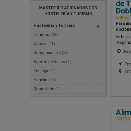
de T
MASTER RELACIONADOS CON
Dobl
HOSTELERÍA Y TURISMO
CMI Hig
Para má
Hostelería y Turismo
opcione
Turismo
(28)
Este pr
respons
Cocina
(11)
Durac
Recepcionista
(3)
Agente de Viajes
(1)
Pres
Enología
(1)
Imp
Handling
(1)
Repostería
(1)
Alim
INN FO