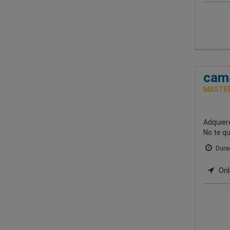
cama
MASTER
Adquier
No te q
Durac
Onl