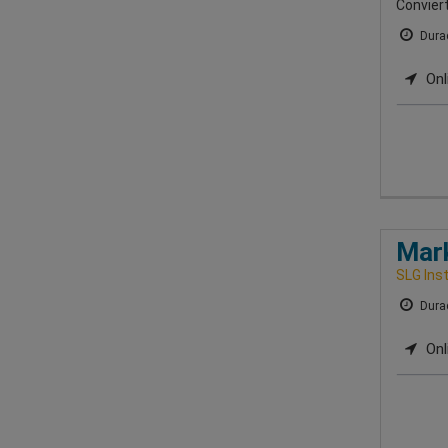
Conviert
Durac
Onl
Mark
SLG Ins
Durac
Onl