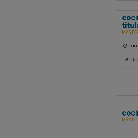
coci
titu
MASTER
Durac
Onl
coci
MASTER