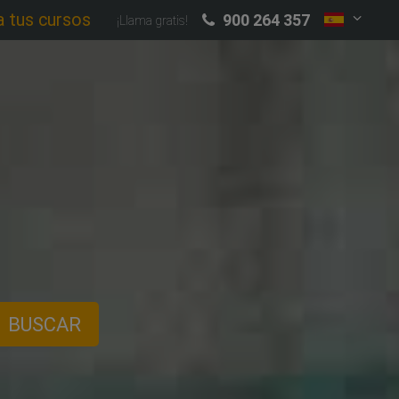
a tus cursos
900 264 357
¡Llama gratis!
BUSCAR