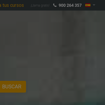
a tus cursos
900 264 357
¡Llama gratis!
BUSCAR