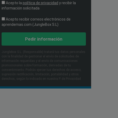
Acepto la
política de privacidad
y recibir la
información solicitada
Acepto recibir correos electrónicos de
aprendemas.com (JungleBox S.L)
Pedir información
Junglebox S.L. (Responsable) tratará tus datos personales
con la finalidad de gestionar el envío de solicitudes de
información requeridas y el envío de comunicaciones
promocionales sobre formación, derivadas de tu
consentimiento. Podrás ejercer tus derechos de acceso,
supresión rectificación, limitación, portabilidad y otros
derechos, según lo indicado en nuestra P. de Privacidad​