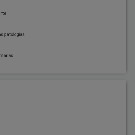
orte
as patologías
ntarias