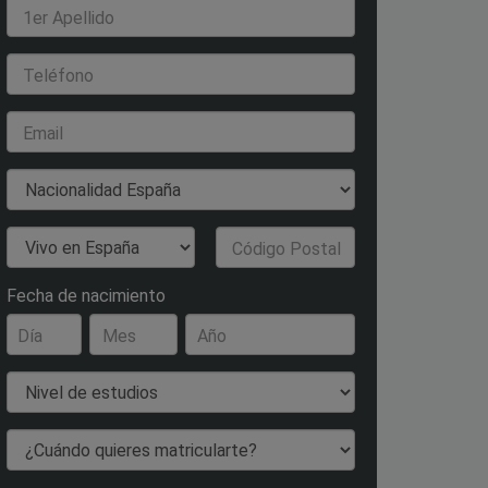
1er Apellido
Teléfono
Email
Nacionalidad
País de Residencia
Código Postal
Fecha de nacimiento
Día
Mes
Año
Nivel de estudios
¿Cuándo quieres matricularte?