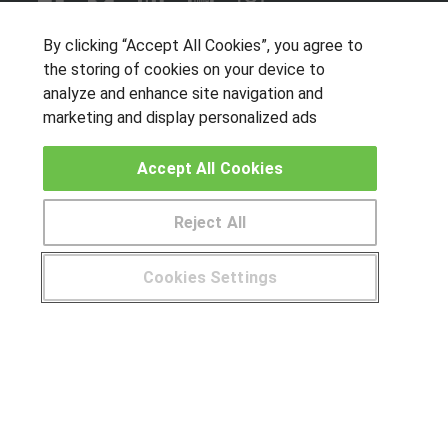
OTROS GRUPOS DE INTERES
By clicking “Accept All Cookies”, you agree to
the storing of cookies on your device to
Muro de los idiomas
analyze and enhance site navigation and
Hablemos de empleo
marketing and display personalized ads
Locos por las becas
Accept All Cookies
CENTROS DE FORMACIÓN
Reject All
Publicar cursos
Cookies Settings
USUARIOS
¿Tienes alguna duda?
900 264 357
Aviso legal
Canal ético
© Aprendemas.com -
Aviso legal