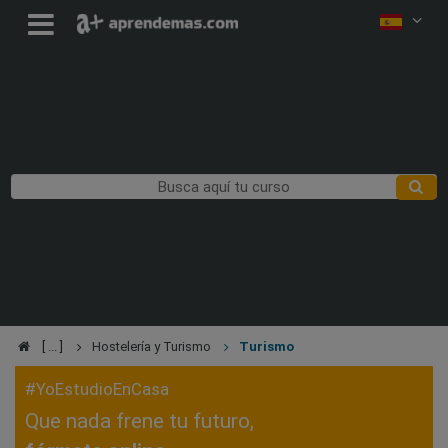
Hostelería y Turismo
Turismo
#YoEstudioEnCasa
Que nada frene tu futuro,