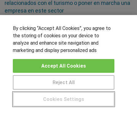
relacionados con el turismo o poner en marcha una
empresa en este sector
SÍGUENOS EN LAS REDES
By clicking “Accept All Cookies”, you agree to
the storing of cookies on your device to
analyze and enhance site navigation and
marketing and display personalized ads
OTROS GRUPOS DE INTERES
Accept All Cookies
Muro de los idiomas
Hablemos de empleo
Reject All
Locos por las becas
Cookies Settings
CENTROS DE FORMACIÓN
¿Tienes alguna duda?
900 264 357
Publicar cursos
USUARIOS