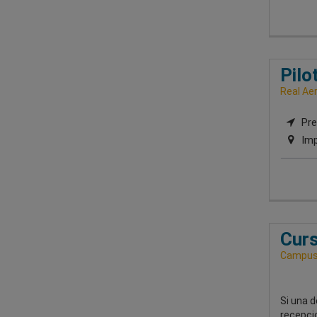
Pilo
Real Ae
Pre
Imp
Curs
Campus 
Si una d
recepcio