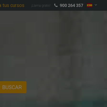
a tus cursos
900 264 357
¡Llama gratis!
BUSCAR