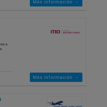
Más información
vas a
e.
Más información
s