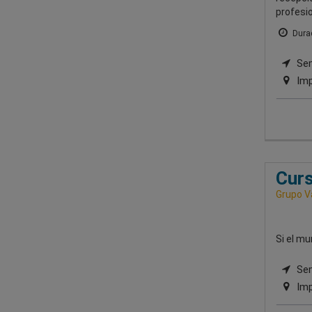
profesio
Durac
Semi
Imp
Curs
Grupo V
Si el mu
Sem
Imp