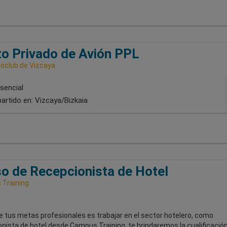
to Privado de Avión PPL
roclub de Vizcaya
sencial
artido en:
Vizcaya/Bizkaia
o de Recepcionista de Hotel
Training
e tus metas profesionales es trabajar en el sector hotelero, como
nista de hotel desde Campus Training, te brindaremos la cualificació