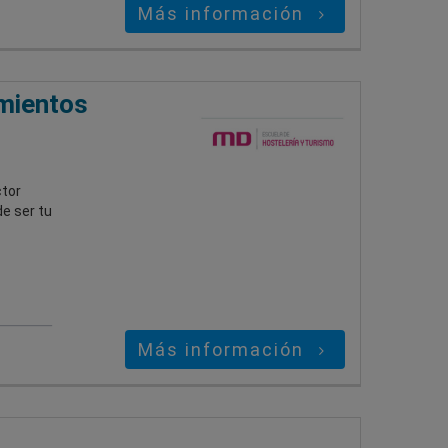
Más información
amientos
ctor
e ser tu
Más información