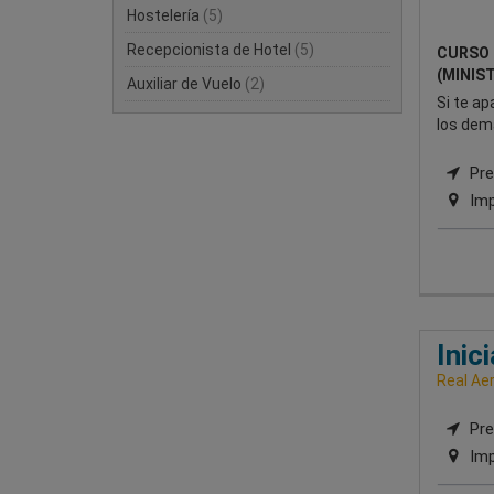
Hostelería
(5)
Recepcionista de Hotel
(5)
CURSO 
(MINIS
Auxiliar de Vuelo
(2)
Si te ap
los demá
Pre
Imp
Inic
Real Ae
Pre
Imp