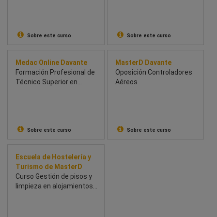
(MBA en Turismo
Profesionalidad)
Sostenible). Doble
titulación propia CMI/UCAV
Sobre este curso
Sobre este curso
Medac Online Davante
MasterD Davante
Formación Profesional de
Oposición Controladores
Técnico Superior en
Aéreos
Agencias de Viajes y
Gestión de Eventos
Sobre este curso
Sobre este curso
Escuela de Hostelería y
Turismo de MasterD
Curso Gestión de pisos y
limpieza en alojamientos
(Gobernanta de Hotel)