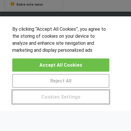
Sobre este curso
SÍGUENOS EN LAS REDES
By clicking “Accept All Cookies”, you agree to
the storing of cookies on your device to
analyze and enhance site navigation and
OTROS GRUPOS DE INTERES
marketing and display personalized ads
Muro de los idiomas
Accept All Cookies
Hablemos de empleo
Locos por las becas
Reject All
CENTROS DE FORMACIÓN
Pide más información al centro
Cookies Settings
Publicar cursos
¿Tienes alguna duda?
900 264 357
USUARIOS
Aviso legal