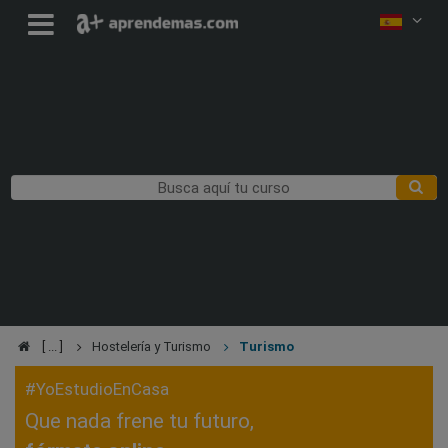
Hostelería y Turismo
Turismo
#YoEstudioEnCasa
Que nada frene tu futuro,