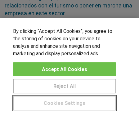
relacionados con el turismo o poner en marcha una
empresa en este sector
SÍGUENOS EN LAS REDES
By clicking “Accept All Cookies”, you agree to
the storing of cookies on your device to
analyze and enhance site navigation and
marketing and display personalized ads
OTROS GRUPOS DE INTERES
Accept All Cookies
Muro de los idiomas
Hablemos de empleo
Reject All
Locos por las becas
Cookies Settings
CENTROS DE FORMACIÓN
¿Tienes alguna duda?
900 264 357
Publicar cursos
USUARIOS