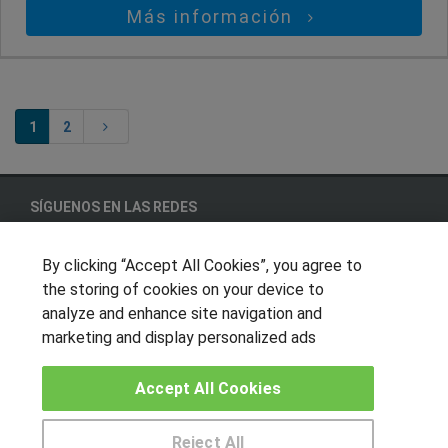
Más información
1
2
SÍGUENOS EN LAS REDES
By clicking “Accept All Cookies”, you agree to
the storing of cookies on your device to
OTROS GRUPOS DE INTERES
analyze and enhance site navigation and
marketing and display personalized ads
Muro de los idiomas
Hablemos de empleo
Accept All Cookies
Locos por las becas
Reject All
CENTROS DE FORMACIÓN