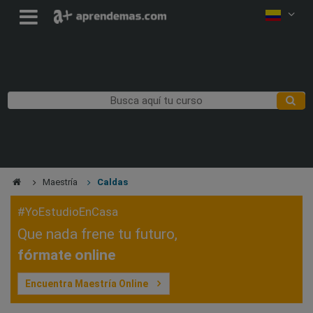
Maestría
Caldas
#YoEstudioEnCasa
Que nada frene tu futuro,
fórmate online
Encuentra Maestría Online