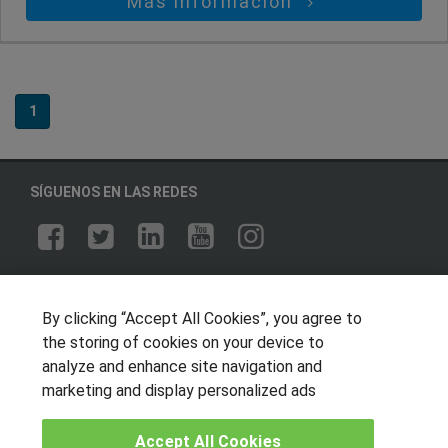
Más información
1
SÍGUENOS EN LAS REDES
OTROS GRUPOS DE INTERES
By clicking “Accept All Cookies”, you agree to
Muro de los idiomas
the storing of cookies on your device to
Hablemos de empleo
analyze and enhance site navigation and
Locos por las becas
marketing and display personalized ads
CENTROS DE FORMACIÓN
Accept All Cookies