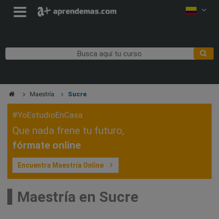
Maestría
Sucre
#YoEstudioEnCasa
Que nada frene tu futuro,
fórmate online
Encuentra Maestría Online
Maestría en Sucre