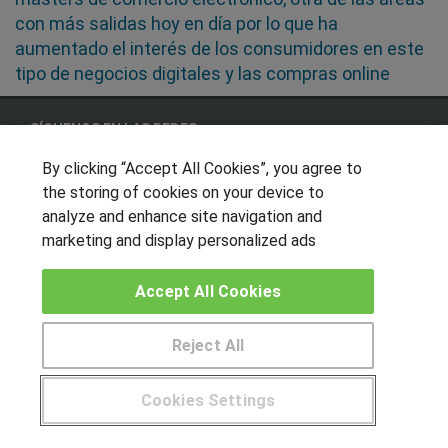
con más salidas hoy en día por lo que ha
aumentado el interés de los consumidores en este
tipo de negocios digitales y las compras online
SÍGUENOS EN LAS REDES
By clicking “Accept All Cookies”, you agree to
the storing of cookies on your device to
analyze and enhance site navigation and
OTROS GRUPOS DE INTERES
marketing and display personalized ads
Muro de los idiomas
Hablemos de empleo
Accept All Cookies
Locos por las becas
Reject All
CENTROS DE FORMACIÓN
Cookies Settings
Publicar cursos