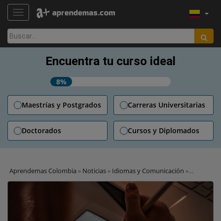
TOGGLE NAVIGATION
Buscar:
Encuentra tu curso ideal
8%
Maestrías y Postgrados
Carreras Universitarias
Doctorados
Cursos y Diplomados
Aprendemas Colombia
»
Noticias
»
Idiomas y Comunicación
»
Diferencias entre el español latino y el español europeo según una
profesora de Lengua y Literatura