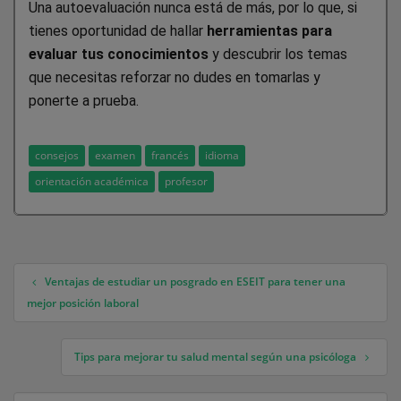
Una autoevaluación nunca está de más, por lo que, si
tienes oportunidad de hallar
herramientas para
evaluar tus conocimientos
y descubrir los temas
que necesitas reforzar no dudes en tomarlas y
ponerte a prueba.
consejos
examen
francés
idioma
orientación académica
profesor
Ventajas de estudiar un posgrado en ESEIT para tener una
Navegación de entradas
mejor posición laboral
Tips para mejorar tu salud mental según una psicóloga