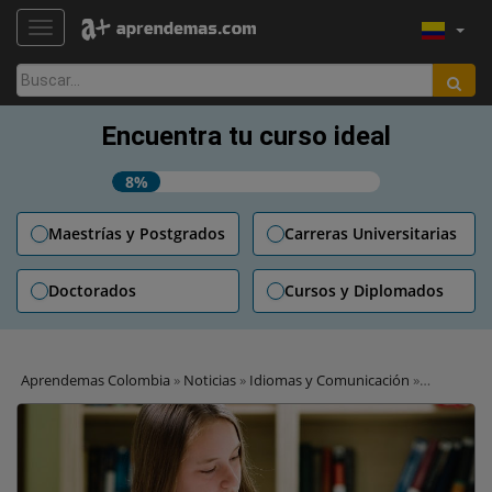
TOGGLE NAVIGATION
Buscar:
Encuentra tu curso ideal
8%
Maestrías y Postgrados
Carreras Universitarias
Doctorados
Cursos y Diplomados
Aprendemas Colombia
»
Noticias
»
Idiomas y Comunicación
»
Consejos para prepararse para un examen en francés según un
profesor del idioma