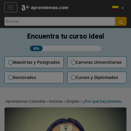
TOGGLE NAVIGATION
Buscar:
Encuentra tu curso ideal
8%
Maestrías y Postgrados
Carreras Universitarias
Doctorados
Cursos y Diplomados
Aprendemas Colombia
»
Noticias
»
Empleo
»
¿Por qué hay jóvenes
que no duran en sus trabajos?