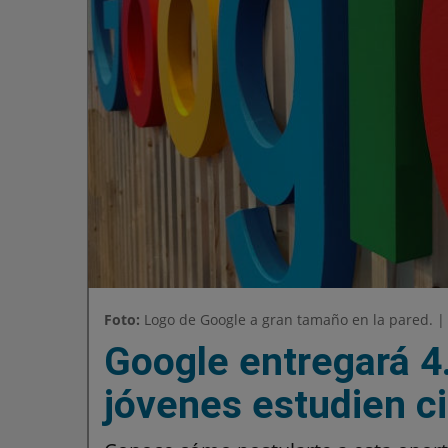
Foto:
Logo de Google a gran tamaño en la pared. |
Google entregará 4
jóvenes estudien c