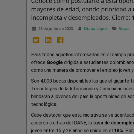
Conoce cómo postularte a esta opor
mayores de edad, dando prioridad a 
incompleta y desempleados. Cierre: 
28 de junio de 2023
Diana López
Becas
Para todos aquellos interesados en el campo pro
ofrece
Google
dirigida a estudiantes colombian
como una manera de promover el empleo joven y ap
Son 4.000 becas disponibles
las que el gigante t
Tecnologías de la Información y Comunicaciones 
brindarán a jóvenes del país la oportunidad de ad
tecnológica.
Cabe destacar que esta iniciativa se ve acentuad
acuerdo a cifras del DANE, la
tasa de desemple
joven entre 15 y 28 años se ubicó en el
18%
. Por