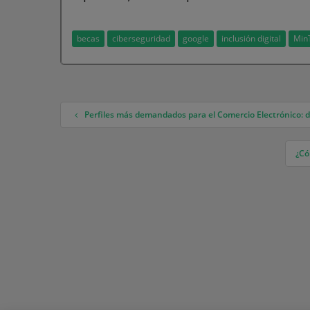
becas
ciberseguridad
google
inclusión digital
Min
Perfiles más demandados para el Comercio Electrónico: 
Navegación de entradas
¿Có