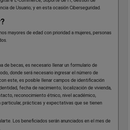
igital e E-Commerce, Soporte de IT, Gestión de
ncia de Usuario; y en esta ocasión Ciberseguridad.
r?
nos mayores de edad con prioridad a mujeres, personas
dos.
a de becas, es necesario llenar un formulario de
nodo, donde será necesario ingresar el número de
on este, es posible llenar campos de identificación
tidad, fecha de nacimiento; localización de vivienda,
ntacto, reconocimiento étnico, nivel académico,
n particular, prácticas y expectativas que se tienen
larte. Los beneficiados serán anunciados en el mes de
.