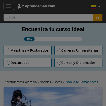
TOGGLE NAVIGATION
Buscar:
Encuentra tu curso ideal
8%
Maestrías y Postgrados
Carreras Universitarias
Doctorados
Cursos y Diplomados
Aprendemas Colombia
»
Noticias
»
Becas
»
Escocia te llama: becas
abiertas de doctorado