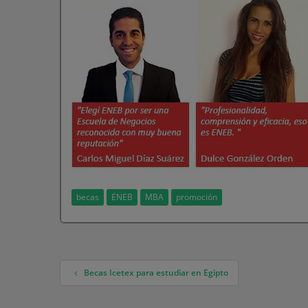
becas
ENEB
MBA
promoción
Becas Icetex para estudiar en Egipto
Navegación de entradas