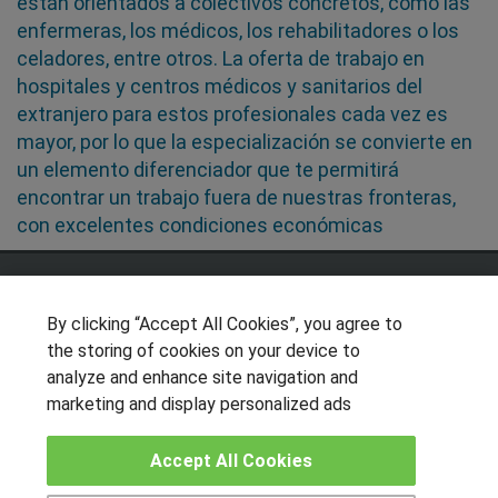
están orientados a colectivos concretos, como las
enfermeras, los médicos, los rehabilitadores o los
celadores, entre otros. La oferta de trabajo en
hospitales y centros médicos y sanitarios del
extranjero para estos profesionales cada vez es
mayor, por lo que la especialización se convierte en
un elemento diferenciador que te permitirá
encontrar un trabajo fuera de nuestras fronteras,
con excelentes condiciones económicas
SÍGUENOS EN LAS REDES
By clicking “Accept All Cookies”, you agree to
the storing of cookies on your device to
analyze and enhance site navigation and
OTROS GRUPOS DE INTERES
marketing and display personalized ads
Muro de los idiomas
Accept All Cookies
Hablemos de empleo