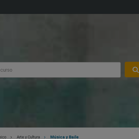
xico
Arte y Cultura
Música y Baile