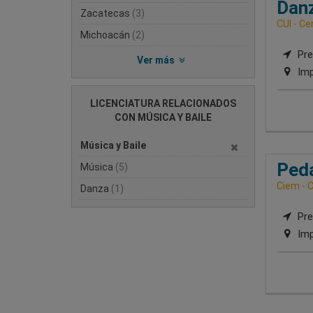
Danz
Zacatecas
(3)
CUI - Ce
Michoacán
(2)
Pre
Ver más
Imp
LICENCIATURA RELACIONADOS
CON MÚSICA Y BAILE
Música y Baile
Peda
Música
(5)
Ciem - C
Danza
(1)
Pre
Imp