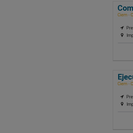
Com
Ciem - C
Pre
Imp
Ejec
Ciem - C
Pre
Imp