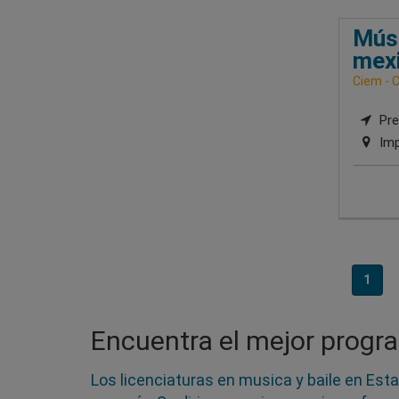
Músi
mex
Ciem - C
Pre
Imp
1
Encuentra el mejor progra
Los licenciaturas en musica y baile en Est