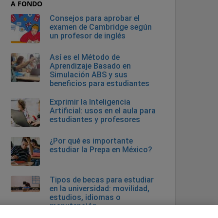
A FONDO
Consejos para aprobar el
examen de Cambridge según
un profesor de inglés
Así es el Método de
Aprendizaje Basado en
Simulación ABS y sus
beneficios para estudiantes
Exprimir la Inteligencia
Artificial: usos en el aula para
estudiantes y profesores
¿Por qué es importante
estudiar la Prepa en México?
Tipos de becas para estudiar
en la universidad: movilidad,
estudios, idiomas o
manutención