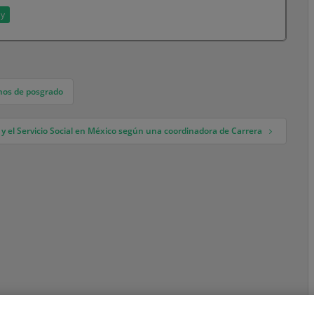
ay
nos de posgrado
s y el Servicio Social en México según una coordinadora de Carrera