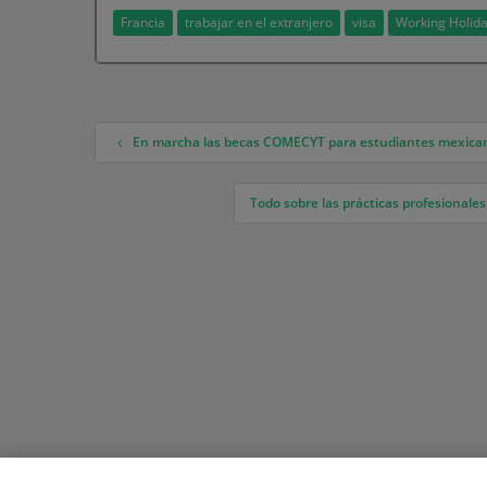
Francia
trabajar en el extranjero
visa
Working Holid
En marcha las becas COMECYT para estudiantes mexica
Navegación de entradas
Todo sobre las prácticas profesionale