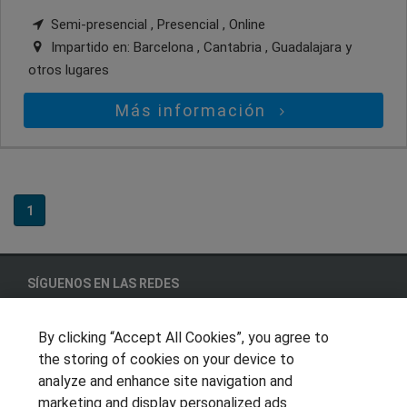
Semi-presencial , Presencial , Online
Impartido en:
Barcelona , Cantabria , Guadalajara
y
otros lugares
Más información
1
SÍGUENOS EN LAS REDES
By clicking “Accept All Cookies”, you agree to
the storing of cookies on your device to
OTROS GRUPOS DE INTERES
analyze and enhance site navigation and
marketing and display personalized ads
Muro de los idiomas