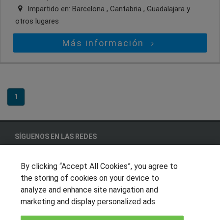
Impartido en:
Barcelona , Cantabria , Guadalajara
y
otros lugares
Más información
1
SÍGUENOS EN LAS REDES
By clicking “Accept All Cookies”, you agree to
the storing of cookies on your device to
OTROS GRUPOS DE INTERES
analyze and enhance site navigation and
Muro de los idiomas
marketing and display personalized ads
Hablemos de empleo