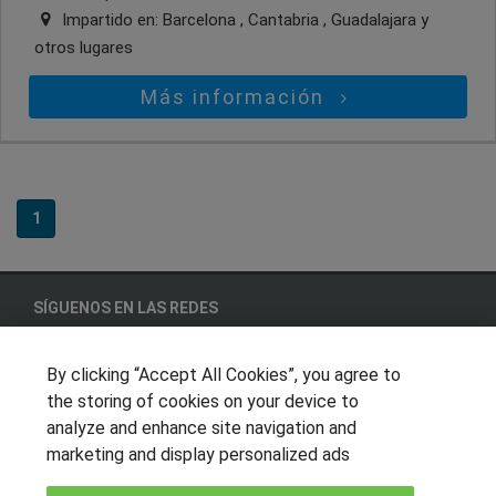
Impartido en:
Barcelona , Cantabria , Guadalajara
y
otros lugares
Más información
1
SÍGUENOS EN LAS REDES
By clicking “Accept All Cookies”, you agree to
the storing of cookies on your device to
OTROS GRUPOS DE INTERES
analyze and enhance site navigation and
Muro de los idiomas
marketing and display personalized ads
Hablemos de empleo