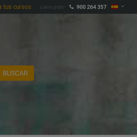
a tus cursos
900 264 357
¡Llama gratis!
BUSCAR