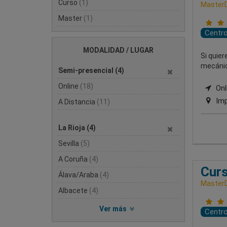
Curso
(1)
MasterD
Master
(1)
Centr
MODALIDAD / LUGAR
Si quie
mecánica
Semi-presencial
(4)
Online
(18)
Onli
Imp
A Distancia
(11)
La Rioja
(4)
Sevilla
(5)
A Coruña
(4)
Cur
Álava/Araba
(4)
MasterD
Albacete
(4)
Ver más
Centr