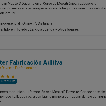
 con MasterD Davante en el Curso de Mecatrónica y adquiere la
ización necesaria para ingresar a una de las profesiones más solicit
ado actual.
-presencial , Online , A Distancia
artido en:
Toledo , La Rioja , Lérida
y otros lugares
er Fabricación Aditiva
 Davante Profesionales
o Premium
ienses más, inicia tu formación con MasterD Davante. Conoce este si
ón que ha llegado para cambiar la manera de trabajar dentro del mund
a.