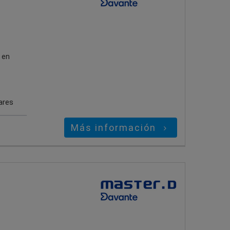
 en
ares
Más información