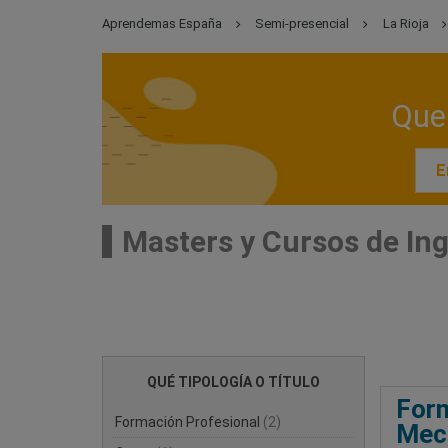
Aprendemas España
Semi-presencial
La Rioja
Que 
E
Masters y Cursos de In
QUÉ TIPOLOGÍA O TÍTULO
Form
Formación Profesional
(2)
Mecá