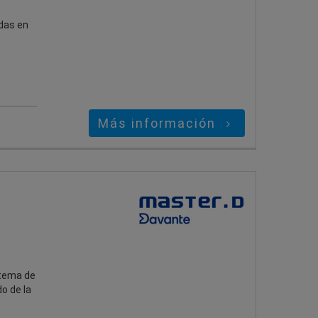
adas en
Más información
stema de
o de la