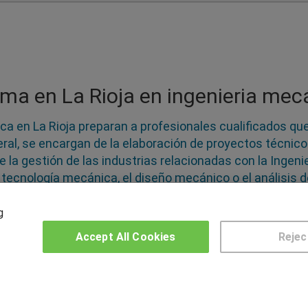
ma en La Rioja en ingenieria mec
a en La Rioja preparan a profesionales cualificados que
, se encargan de la elaboración de proyectos técnicos 
 la gestión de las industrias relacionadas con la Ingeni
 tecnología mecánica, el diseño mecánico o el análisis 
a actualmente y los profesionales son altamente deman
n La Rioja para encontrar específicamente el que más t
g
Accept All Cookies
Rejec
OTROS GRUPOS DE INTERES
CE
Muro de los idiomas