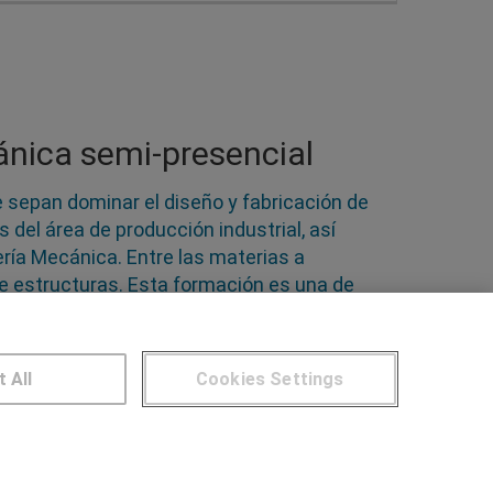
ánica semi-presencial
 sepan dominar el diseño y fabricación de
del área de producción industrial, así
ería Mecánica. Entre las materias a
de estructuras. Esta formación es una de
dados. Repasa esta sección y la oferta de
e conviene
t All
Cookies Settings
NTROS DE FORMACIÓN
Publicar cursos