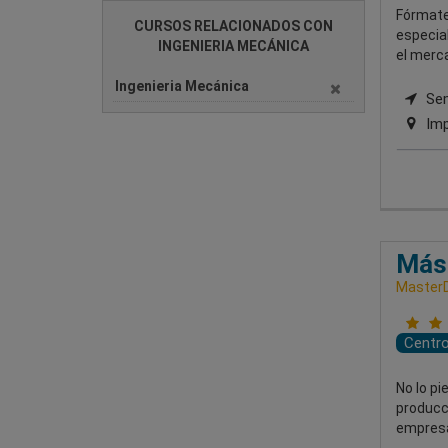
Fórmate
CURSOS RELACIONADOS CON
especial
INGENIERIA MECÁNICA
el merc
Ingenieria Mecánica
Semi
Imp
Mást
MasterD
Centr
No lo p
producci
empres