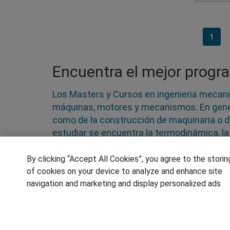
1
Encuentra el mejor progra
Los Masters y Cursos en ingenieria mecanic
máquinas, motores y mecanismos. En general
como de la construcción de maquinaria o de
estudiar se encuentra la termodinámica, la
las que más salidas profesionales present
Masters y Cursos en ingenieria mecanica e
By clicking “Accept All Cookies”, you agree to the storin
of cookies on your device to analyze and enhance site
navigation and marketing and display personalized ads
SÍGUENOS EN LAS REDES