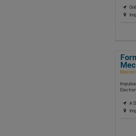
Onli
Imp
Form
Mecá
Masterd
Impulsa 
Electro
A Di
Imp