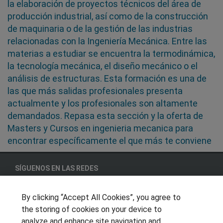
la elaboración de proyectos técnicos del área de
producción industrial, así como de la construcción
de maquinaria o de la gestión de las industrias
relacionadas con la Ingeniería Mecánica. Entre las
materias a estudiar se encuentra la termodinámica,
la tecnología mecánica, el diseño mecánico o el
análisis de estructuras. Esta formación es una de
las que más salidas profesionales presenta
actualmente y los profesionales son altamente
demandados. Repasa esta sección y la oferta de
Masters y Cursos en ingenieria mecanica para
encontrar específicamente el que más te conviene
SÍGUENOS EN LAS REDES
By clicking “Accept All Cookies”, you agree to
the storing of cookies on your device to
OTROS GRUPOS DE INTERES
analyze and enhance site navigation and