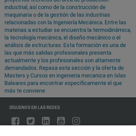
industrial, así como de la construcción de
maquinaria o de la gestión de las industrias
relacionadas con la Ingeniería Mecánica. Entre las
materias a estudiar se encuentra la termodinámica,
la tecnología mecánica, el diseño mecánico o el
análisis de estructuras. Esta formación es una de
las que más salidas profesionales presenta
actualmente y los profesionales son altamente
demandados. Repasa esta sección y la oferta de
Masters y Cursos en ingenieria mecanica en Islas
Baleares para encontrar específicamente el que
más te conviene
SÍGUENOS EN LAS REDES
OTROS GRUPOS DE INTERES