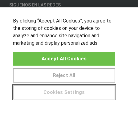
SÍGUENOS EN LAS REDES
By clicking “Accept All Cookies”, you agree to
the storing of cookies on your device to
OTROS GRUPOS DE INTERES
analyze and enhance site navigation and
marketing and display personalized ads
Muro de los idiomas
Hablemos de empleo
Accept All Cookies
Locos por las becas
Reject All
CENTROS DE FORMACIÓN
Publicar cursos
Cookies Settings
¿Tienes alguna duda?
900 264 357
USUARIOS
Aviso legal
Canal ético