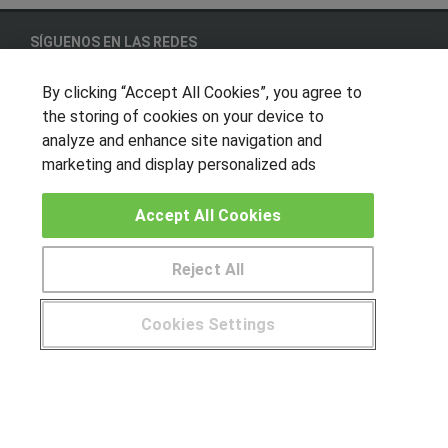
SÍGUENOS EN LAS REDES
By clicking “Accept All Cookies”, you agree to
the storing of cookies on your device to
OTROS GRUPOS DE INTERES
analyze and enhance site navigation and
marketing and display personalized ads
Muro de los idiomas
Hablemos de empleo
Accept All Cookies
Locos por las becas
Reject All
CENTROS DE FORMACIÓN
Publicar cursos
Cookies Settings
¿Tienes alguna duda?
900 264 357
USUARIOS
Aviso legal
Canal ético