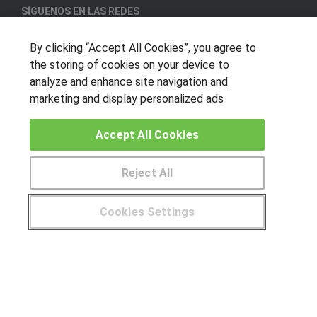
SÍGUENOS EN LAS REDES
By clicking “Accept All Cookies”, you agree to
the storing of cookies on your device to
OTROS GRUPOS DE INTERES
analyze and enhance site navigation and
marketing and display personalized ads
Muro de los idiomas
Hablemos de empleo
Accept All Cookies
Locos por las becas
Reject All
CENTROS DE FORMACIÓN
Publicar cursos
Cookies Settings
¿Tienes alguna duda?
900 264 357
USUARIOS
Aviso legal
Canal ético